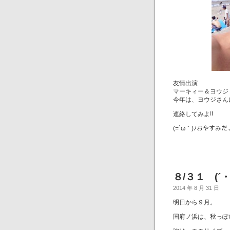
友情出演
マーキィー＆ヨウジ
今年は、ヨウジさんにあ
連絡してみよ!!
(=´ω｀)ﾉおやすみ
８/３１ (´
2014 年 8 月 31 日
明日から９月。
国府ノ浜は、秋っぽ