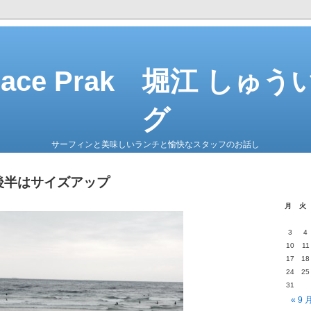
 Face Prak 堀江 しゅ
グ
サーフィンと美味しいランチと愉快なスタッフのお話し
) 後半はサイズアップ
月
火
3
4
10
11
17
18
24
25
31
« 9 