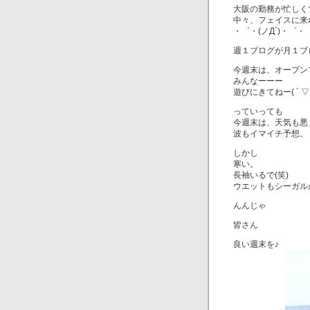
大阪の勤務が忙しく
中々、フェイスに来
・゜・(ノД`)・゜・
週１ブログが月１ブ
今週末は、オープン
みんなーーー
遊びにきてねー( ´ ▽ `
っていっても
今週末は、天気も悪
波もイマイチ予想。
しかし
寒い。
長袖いるで(笑)
ウエットもシーガルか
んんじゃ
皆さん
良い週末を♪