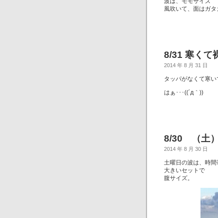
波は、モモサイズ
風吹いて、面はガタ
8/31 寒くて
2014 年 8 月 31 日
タッパがなくて寒い
はぁ･･･((´д｀))
8/30 （
2014 年 8 月 30 日
土曜日の波は、時間
大きいセットで
腹サイズ。