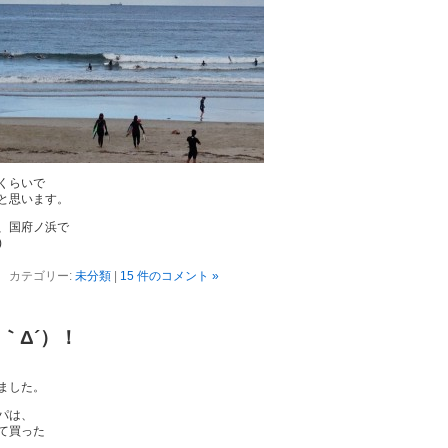
くらいで
と思います。
、国府ノ浜で
)
カテゴリー:
未分類
|
15 件のコメント »
 （｀Δ´）！
ました。
パは、
て買った