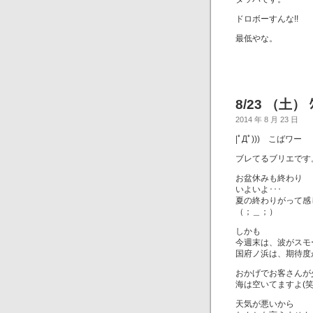
ドロボーすんな!!
最低やな。
8/23 （土） ｸ
2014 年 8 月 23 日
|ﾟДﾟ))) こばワー
ブレてるブリエです
お盆休みも終わり
いよいよ･･･
夏の終わりがって感
（；＿；）
しかも
今週末は、波がスモ
国府ノ浜は、期待度
おかげでお客さんが
海は空いてますよ(笑
天気が悪いから