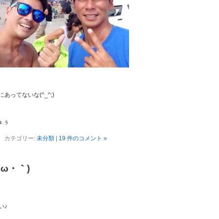
ってないな(^_^;)
だょぅ
カテゴリー:
未分類
|
19 件のコメント »
・ω・｀)
い♪