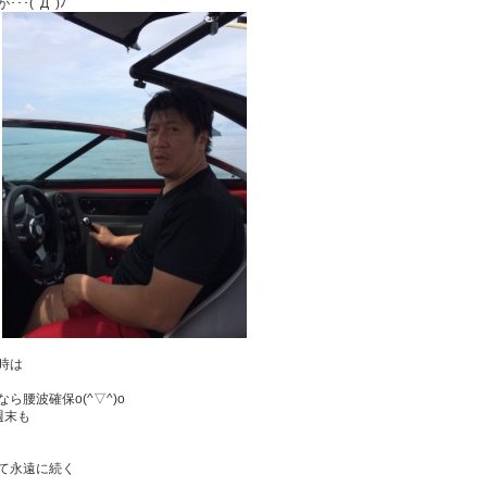
･(ﾟДﾟ)ﾉ
時は
ら腰波確保o(^▽^)o
週末も
て永遠に続く