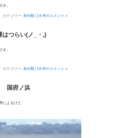
ガタ。
カテゴリー:
未分類
|
14 件のコメント »
裸はつらい(ノ_・,)
です。
カテゴリー:
未分類
|
24 件のコメント »
土） 国府ノ浜
帯によるけど