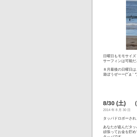
日曜日もモモサイズ
サーフィンは可能だ
８月最後の日曜日は
遊ぼうぜーー(*´д｀*
8/30 (土)
2014 年 8 月 30 日
タッパドロボーされ
あなたが盗んだタッ
頑張ってお金を貯め
タッパです。