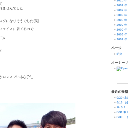
2010 年
て
2009 年
れませんでした
2009 年
2009 年
2009 年
ログになりそうでした(笑)
2009 年
フェイスに居てるので
2009 年
2009 年
 )ﾉ
2009 年
ページ
く
紹介
オーナー
ロンスプいるな(^^;;
最近の投
9/20 
9/19 
８/３１ 
8/31 
8/30