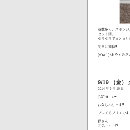
波数多く、スポンジ
セット腰。
ダラダラでまとまり
明日に期待!!
(=´ω｀)ﾉおやすみ
9/19 （金
2014 年 9 月 19 日
|ﾟДﾟ))) ﾔｧｰ
お久しぶりっす!!
ブレてるブリエです
皆さん･･･
元気～～～!?