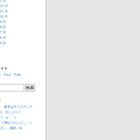
 1 月
 12 月
 11 月
 10 月
 9 月
 8 月
 7 月
 6 月
 4 月
サイト
稿
(土) 後半はサイズアップ
（金） 久しぶりー
(´・ω・｀)
寒くて裸はつらい(ノ_・,)
 （土） 国府ノ浜