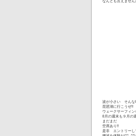
なんとも言えませんが･･
波が小さい そんな
琵琶湖に行こうぜ!!
ウェークサーフィンな
8月の週末も９月の
まだまだ
空席あり!!
是非 エントリーし
腰波を体験だ(*^_^*)