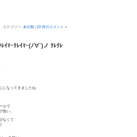
カテゴリー:
未分類
|
20 件のコメント »
ﾚｲﾏｰｸﾚｲﾏｰ(ﾉ∀`)ノ ｸﾚｸﾚ
。
じになってきましたね
ールで
が低い。
少なくて
)