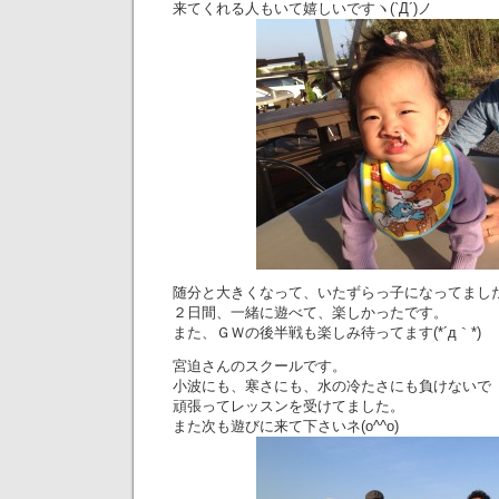
来てくれる人もいて嬉しいですヽ(`Д´)ノ
随分と大きくなって、いたずらっ子になってまし
２日間、一緒に遊べて、楽しかったです。
また、ＧＷの後半戦も楽しみ待ってます(*´д｀*)
宮迫さんのスクールです。
小波にも、寒さにも、水の冷たさにも負けないで
頑張ってレッスンを受けてました。
また次も遊びに来て下さいネ(o^^o)