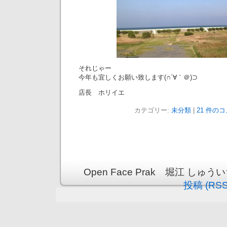
それじゃー
今年も宜しくお願い致します(∩´∀｀＠)⊃
店長 ホリイエ
カテゴリー:
未分類
|
21 件のコ
Open Face Prak 堀江 しゅういちブ
投稿 (RSS