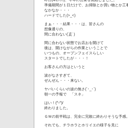
準備期間が１日だけで、お掃除とか買い物とか工
なかなか・・・
ハードでした(>_<)
まぁ・・・結果・・・は、皆さんの
想像通りの、
間に合わない(´Д` )
間に合わない状態でお店おを開けて
後は、開けながらの作業ということで
いつもの、オープンフェイスらしい
スタートでしたが・・・！
お客さんの方はというと
波がなさすぎて、
ぜんぜん・・・来ない。
ヤバいくらいの波の無さ(´･_･`)
朝一の予報で 「スネ」
はい！(^-^)/
終わりました。
ＧＷの前半戦は、完全に完敗に終わりそうな予感
それでも、チラホラとホリイエの様子を見に