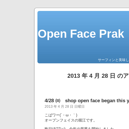
Open Face P
サーフィンと美味し
2013 年 4 月 28 日 
4/28 ㈰ shop open face began this y
2013 年 4 月 28 日 日曜日
こばワー(´・ω・｀)
オープンフェイスの堀江です。
昨日(4/27㈯)、今年の営業を開始しました。