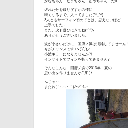
かなちゃん たまちゃん あやちゃん だ!!
遅れた分を取り戻すかの様に
暗くなるまで、入ってました(*^_^*)
3人ともサーフィン初めてとは、思えないほど
上手でした♪
また、次も遊びにきてね(*^^)v
ありがとうございました。
波が小さいだけに、国府ノ浜は混雑してませーん
今がチャンスですﾖヽ(`Д´)ノ
小波キラーになりませんか?!
インサイドでフィンを折ってみません?!
そんなこんな 国府ノ浜で2013年 夏の
思い出を作りませんか(ﾟДﾟ)ﾉ
んじゃ～
またね( ´・ω・｀)ﾉ~ﾊﾞｲﾆｰ