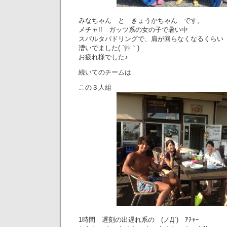
みなちゃん と きょうかちゃん です。
メチャ!! ガッツ系の女の子で暑い中
スパルタパドリングで、肩が回らなくなるくらい
漕いでました( ´艸｀)
お疲れ様でした♪
続いてのチームは
この３人組
1時間 遅刻の出遅れ系の (ノД`) ｱﾁｬｰ