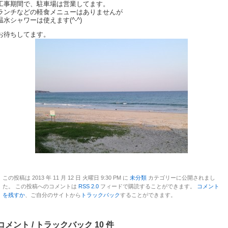
工事期間で、駐車場は営業してます。
ランチなどの軽食メニューはありませんが
温水シャワーは使えます(^-^)
お待ちしてます。
この投稿は 2013 年 11 月 12 日 火曜日 9:30 PM に
未分類
カテゴリーに公開されまし
た。 この投稿へのコメントは
RSS 2.0
フィードで購読することができます。
コメント
を残すか
、ご自分のサイトから
トラックバック
することができます。
コメント / トラックバック 10 件