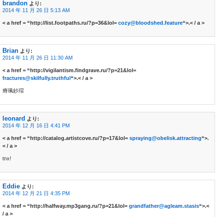
brandon
より:
2014 年 11 月 26 日 5:13 AM
< a href = “http://list.footpaths.ru/?p=36&lol=
cozy@bloodshed.feature
“>.< / a >
Brian
より:
2014 年 11 月 26 日 11:30 AM
< a href = “http://vigilantism.findgrave.ru/?p=21&lol=
fractures@skilfully.truthful
“>.< / a >
瘠珮鈔瑁
leonard
より:
2014 年 12 月 16 日 4:41 PM
< a href = “http://catalog.artistcove.ru/?p=17&lol=
spraying@obelisk.attracting
“>.
< / a >
tnx!
Eddie
より:
2014 年 12 月 21 日 4:35 PM
< a href = “http://halfway.mp3gang.ru/?p=21&lol=
grandfather@agleam.stasis
“>.<
/ a >