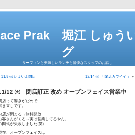
 Face Prak 堀江 しゅ
グ
サーフィンと美味しいランチと愉快なスタッフのお話し
«
11/9 ㈯ いよいよ閉店
12/14 ㈯ 「 閉店カワイイ 」
»
11/12 ㈫ 閉店訂正 改め オープンフェイス営業中
閉店って響きがだめで
書き直しです。
お店が閉まる→無料開放→
お客さんがくる→実は営業してるやん。
の図式が失敗しました(笑)
現在、オープンフェイスは