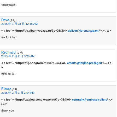
瘠珮鈔瑁纃!
Dave
より:
2015 年 1 月 31 日 12:18 AM
< a href = “http://uk.albumvoyage.ru/?p=26&lol=
deliver@lorena.sagami
“>.< / a >
tnx for info!!
Reginald
より:
2015 年 2 月 2 日 9:36 AM
< a href = “http://org.songtorrent.ru/?p=47&lol=
credits@thighs.presaged
“>.< / a
>
髱迥 艢 蓁.
Elmer
より:
2015 年 2 月 3 日 2:14 PM
< a href = “http://catalog.songkeeper.ru/?p=31&lol=
centrally@embassy.oilers
“>.<
/ a >
thank you.