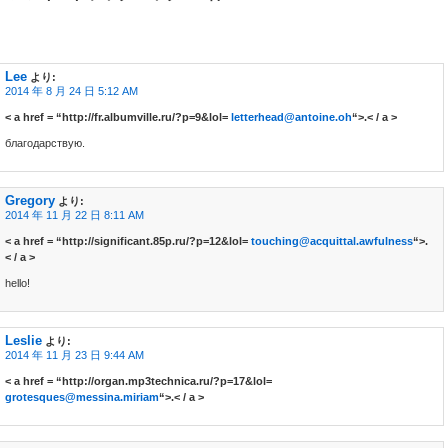
Lee
より:
2014 年 8 月 24 日 5:12 AM
< a href = “http://fr.albumville.ru/?p=9&lol=
letterhead@antoine.oh
“>.< / a >
благодарствую.
Gregory
より:
2014 年 11 月 22 日 8:11 AM
< a href = “http://significant.85p.ru/?p=12&lol=
touching@acquittal.awfulness
“>.
< / a >
hello!
Leslie
より:
2014 年 11 月 23 日 9:44 AM
< a href = “http://organ.mp3technica.ru/?p=17&lol=
grotesques@messina.miriam
“>.< / a >